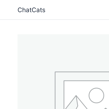
跳
ChatCats
至
内
容