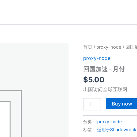
首页
/
proxy-node
/ 回国
proxy-node
回国加速 · 月付
$
5.00
出国访问全球互联网
回
Buy now
国
加
速
分类：
proxy-node
·
标签：
适用于Shadowroc
月