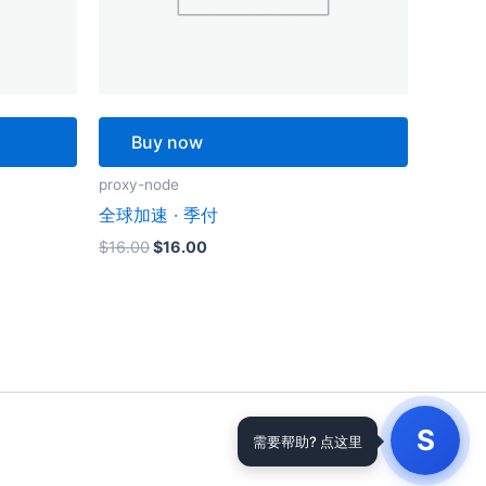
Buy now
proxy-node
全球加速 · 季付
原
当
$
16.00
$
16.00
价
前
为：
价
$16.00。
格
为：
$16.00。
S
需要帮助? 点这里