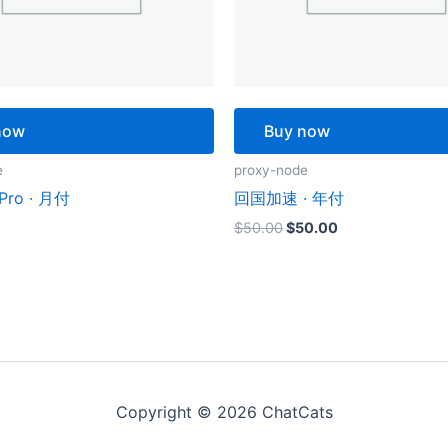
now
Buy now
e
proxy-node
ro · 月付
回国加速 · 年付
原
当
$
50.00
$
50.00
价
前
为：
价
$50.00。
格
为：
$50.00。
Copyright © 2026 ChatCats